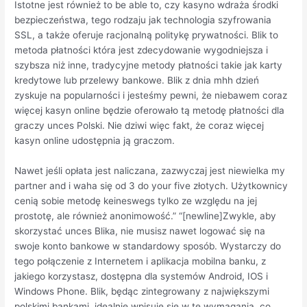
Istotne jest również to be able to, czy kasyno wdraża środki
bezpieczeństwa, tego rodzaju jak technologia szyfrowania
SSL, a także oferuje racjonalną politykę prywatności. Blik to
metoda płatności która jest zdecydowanie wygodniejsza i
szybsza niż inne, tradycyjne metody płatności takie jak karty
kredytowe lub przelewy bankowe. Blik z dnia mhh dzień
zyskuje na popularności i jesteśmy pewni, że niebawem coraz
więcej kasyn online będzie oferowało tą metodę płatności dla
graczy unces Polski. Nie dziwi więc fakt, że coraz więcej
kasyn online udostępnia ją graczom.
Nawet jeśli opłata jest naliczana, zazwyczaj jest niewielka my
partner and i waha się od 3 do your five złotych. Użytkownicy
cenią sobie metodę keineswegs tylko ze względu na jej
prostotę, ale również anonimowość.” “[newline]Zwykle, aby
skorzystać unces Blika, nie musisz nawet logować się na
swoje konto bankowe w standardowy sposób. Wystarczy do
tego połączenie z Internetem i aplikacja mobilna banku, z
jakiego korzystasz, dostępna dla systemów Android, IOS i
Windows Phone. Blik, będąc zintegrowany z największymi
polskimi bankami, idealnie wpisuje się w te wymagania, co