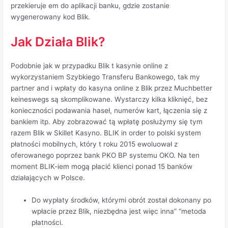
przekieruje em do aplikacji banku, gdzie zostanie
wygenerowany kod Blik.
Jak Działa Blik?
Podobnie jak w przypadku Blik t kasynie online z
wykorzystaniem Szybkiego Transferu Bankowego, tak my
partner and i wpłaty do kasyna online z Blik przez Muchbetter
keineswegs są skomplikowane. Wystarczy kilka kliknięć, bez
konieczności podawania haseł, numerów kart, łączenia się z
bankiem itp. Aby zobrazować tą wpłatę posłużymy się tym
razem Blik w Skillet Kasyno. BLIK in order to polski system
płatności mobilnych, który t roku 2015 ewoluował z
oferowanego poprzez bank PKO BP systemu OKO. Na ten
moment BLIK-iem mogą płacić klienci ponad 15 banków
działających w Polsce.
Do wypłaty środków, którymi obrót został dokonany po
wpłacie przez Blik, niezbędna jest więc inna” “metoda
płatności.