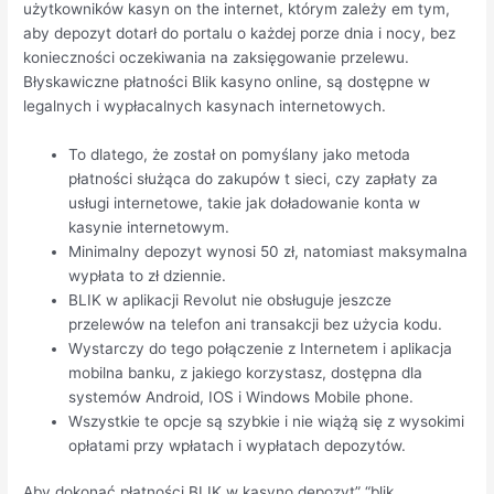
użytkowników kasyn on the internet, którym zależy em tym,
aby depozyt dotarł do portalu o każdej porze dnia i nocy, bez
konieczności oczekiwania na zaksięgowanie przelewu.
Błyskawiczne płatności Blik kasyno online, są dostępne w
legalnych i wypłacalnych kasynach internetowych.
To dlatego, że został on pomyślany jako metoda
płatności służąca do zakupów t sieci, czy zapłaty za
usługi internetowe, takie jak doładowanie konta w
kasynie internetowym.
Minimalny depozyt wynosi 50 zł, natomiast maksymalna
wypłata to zł dziennie.
BLIK w aplikacji Revolut nie obsługuje jeszcze
przelewów na telefon ani transakcji bez użycia kodu.
Wystarczy do tego połączenie z Internetem i aplikacja
mobilna banku, z jakiego korzystasz, dostępna dla
systemów Android, IOS i Windows Mobile phone.
Wszystkie te opcje są szybkie i nie wiążą się z wysokimi
opłatami przy wpłatach i wypłatach depozytów.
Aby dokonać płatności BLIK w kasyno depozyt” “blik,