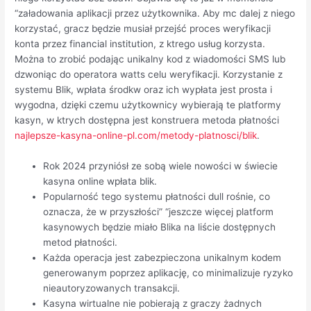
“załadowania aplikacji przez użytkownika. Aby mc dalej z niego
korzystać, gracz będzie musiał przejść proces weryfikacji
konta przez financial institution, z ktrego usług korzysta.
Można to zrobić podając unikalny kod z wiadomości SMS lub
dzwoniąc do operatora watts celu weryfikacji. Korzystanie z
systemu Blik, wpłata środkw oraz ich wypłata jest prosta i
wygodna, dzięki czemu użytkownicy wybierają te platformy
kasyn, w ktrych dostępna jest konstruera metoda płatności
najlepsze-kasyna-online-pl.com/metody-platnosci/blik
.
Rok 2024 przyniósł ze sobą wiele nowości w świecie
kasyna online wpłata blik.
Popularność tego systemu płatności dull rośnie, co
oznacza, że w przyszłości” “jeszcze więcej platform
kasynowych będzie miało Blika na liście dostępnych
metod płatności.
Każda operacja jest zabezpieczona unikalnym kodem
generowanym poprzez aplikację, co minimalizuje ryzyko
nieautoryzowanych transakcji.
Kasyna wirtualne nie pobierają z graczy żadnych