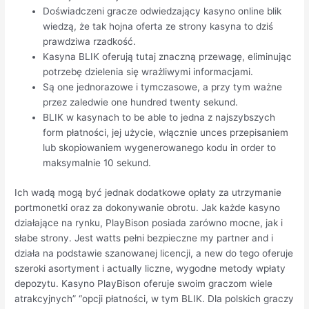
Doświadczeni gracze odwiedzający kasyno online blik
wiedzą, że tak hojna oferta ze strony kasyna to dziś
prawdziwa rzadkość.
Kasyna BLIK oferują tutaj znaczną przewagę, eliminując
potrzebę dzielenia się wrażliwymi informacjami.
Są one jednorazowe i tymczasowe, a przy tym ważne
przez zaledwie one hundred twenty sekund.
BLIK w kasynach to be able to jedna z najszybszych
form płatności, jej użycie, włącznie unces przepisaniem
lub skopiowaniem wygenerowanego kodu in order to
maksymalnie 10 sekund.
Ich wadą mogą być jednak dodatkowe opłaty za utrzymanie
portmonetki oraz za dokonywanie obrotu. Jak każde kasyno
działające na rynku, PlayBison posiada zarówno mocne, jak i
słabe strony. Jest watts pełni bezpieczne my partner and i
działa na podstawie szanowanej licencji, a new do tego oferuje
szeroki asortyment i actually liczne, wygodne metody wpłaty
depozytu. Kasyno PlayBison oferuje swoim graczom wiele
atrakcyjnych” “opcji płatności, w tym BLIK. Dla polskich graczy