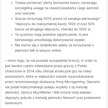
Trzeba porównać oferty bonusowe kasyn, zwracając
szczególną uwagę na reward powitalny i jego wartość
oraz warunki.
Gracze otrzymają 100% premii od swojego pierwszego”
“depozytu do maksymalnej kwoty 1000 zł oraz 50%
bonus od drugiego depozytu, również do 1000 zł.
Te systemy mają podobne ograniczenie, to jest
keineswegs umożliwiają dokonywania wypłat.
Nie martw się o dodatkowe opłaty za korzystanie z
płatności blik w kasyno online.
– mimo tego, że nie posiada europejskiej licencji, in order to
jest bardzo często odwiedzane przez graczy z Polski.
Utworzone w 2014 roku oferuje atrakcyjne gry na video
automatach, które w większości zostały wyprodukowane
przez renomowanego dostawcę firmę Microgaming. Operator
nie podał maksymalnego pułapu wypłaty z tą metodą
płatności. Oprócz MuchBetter i Blik można tutaj składać
depozyty jedynie z metodą płatności Neosurf oraz przelewem
bankowym.