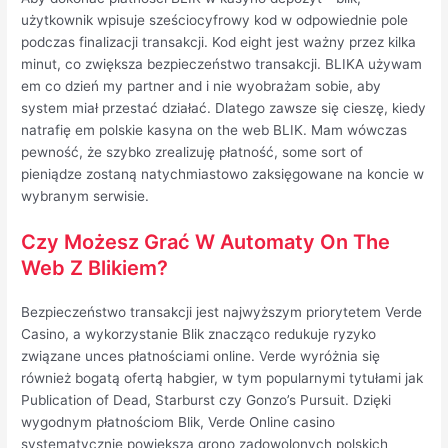
użytkownik wpisuje sześciocyfrowy kod w odpowiednie pole
podczas finalizacji transakcji. Kod eight jest ważny przez kilka
minut, co zwiększa bezpieczeństwo transakcji. BLIKA używam
em co dzień my partner and i nie wyobrażam sobie, aby
system miał przestać działać. Dlatego zawsze się cieszę, kiedy
natrafię em polskie kasyna on the web BLIK. Mam wówczas
pewność, że szybko zrealizuję płatność, some sort of
pieniądze zostaną natychmiastowo zaksięgowane na koncie w
wybranym serwisie.
Czy Możesz Grać W Automaty On The
Web Z Blikiem?
Bezpieczeństwo transakcji jest najwyższym priorytetem Verde
Casino, a wykorzystanie Blik znacząco redukuje ryzyko
związane unces płatnościami online. Verde wyróżnia się
również bogatą ofertą habgier, w tym popularnymi tytułami jak
Publication of Dead, Starburst czy Gonzo’s Pursuit. Dzięki
wygodnym płatnościom Blik, Verde Online casino
systematycznie powiększa grono zadowolonych polskich