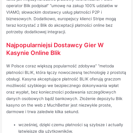
operator Blik podpisał” “umowę na zakup 100% udziałów w
VIAMO, słowackim dostawcy usług płatności P2P i
biznesowych. Dodatkowo, europejscy klienci Stripe mogą
teraz korzystać z Blik do akceptacji płatności online bez
potrzeby dodatkowej integracji.
Najpopularniejsi Dostawcy Gier W
Kasynie Online Blik
W Polsce coraz większą popularność zdobywa” “metoda
płatności BLIK, która łączy nowoczesną technologię z prostotą
obsługi. Kasyna akceptujące płatność BLIK oferują graczom
możliwość szybkiego we bezpiecznego dokonywania wpłat
oraz wypłat, bez konieczności podawania szczegółowych
danych osobowych bądź bankowych. Złożenie depozytu Blik
kasyno on the web z MuchBetter jest niezwykle proste,
darmowe i trwa zaledwie kilka sekund.
wcześniej, dzięki czemu płatności są szybsze i actually
łatwiejsze dla użytkowników.