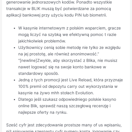
generowanie jednorazowych kodów. Ponadto wszystkie
transakcje w BLIK muszą być potwierdzane za pomocą
aplikacji bankowej przy użyciu kodu PIN lub biometrii.
W kasynie internetowym z polskim wsparciem, gracze
mogą liczyć na szybką we efektywną pomoc t razie
jakichkolwiek problemów.
Użytkownicy cenią sobie metodę nie tylko ze względu
na jej prostotę, ale również anonimowość.”
“[newline]Zwykle, aby skorzystać z Blika, nie musisz
nawet logować się na swoje konto bankowe w
standardowy sposób.
Jedną z tych promocji jest Live Reload, która przyznaje
100% premii od depozytu carry out wykorzystania w
kasynie na żywo mhh stołach Evolution.
Dlatego jeśli szukasz odpowiedniego polskie kasyno
online Blik, sprawdź naszą szczegłową recenzję i
najlepsze oferty na rynku.
Sześć cyfr jest zdecydowanie prostsze many of us wpisaniu,
niż spisywanie szesnastu cyfr numeru konta, logowanie czy