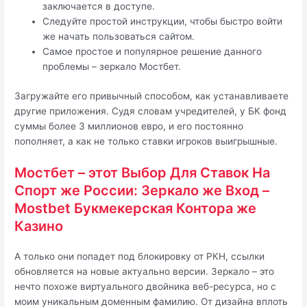
заключается в доступе.
Следуйте простой инструкции, чтобы быстро войти
же начать пользоваться сайтом.
Самое простое и популярное решение данного
проблемы – зеркало Мостбет.
Загружайте его привычный способом, как устанавливаете
другие приложения. Судя словам учредителей, у БК фонд
суммы более 3 миллионов евро, и его постоянно
пополняет, а как не только ставки игроков выигрышные.
Мостбет – этот Выбор Для Ставок На
Спорт же России: Зеркало же Вход –
Mostbet Букмекерская Контора же
Казино
А только они попадет под блокировку от РКН, ссылки
обновляется на новые актуально версии. Зеркало – это
нечто похоже виртуального двойника веб-ресурса, но с
моим уникальным доменным фамилию. От дизайна вплоть