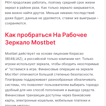
РКН продолжаю работать, поэтому средний срок жизни
зеркал в районе раза. Как только зеркало закрывается,
вам важно найти другое. Меньше никаких последствий
даже будет, данные не удаляются, ставки же выигрыши –
сохраняются.
Как пробраться На Рабочее
Зеркало Mostbet
Mostbet действует на основе лицензии Кюрасао
(8048/JAZ), а российской только компании нет. Только
игроки используют зеркала, чтобы обходить неоспоримые
и” “остаемся в игре. Финансовые операции на зеркале
Мостбет отличаются большой степенью безопасности.
Платформа поддерживает разнообразные обналичивать
системы, что позволяет пользователям выбирать гораздо
удобный для них способ пополнения и вывода средств.
Финансовые транзакции доступны через банковские
карты, электронные кошельки, мобильные платежи и
прочие методы.