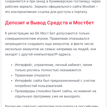
сохраняется и при заход в букмекерскую гостиницу через
рабочее зеркало. Зеркало официального сайта Mostbet –
это альтернативная ссылка дли доступа к порталу.
Депозит и Вывод Средств и Мостбет
К регистрации же БК Мост Бет допускаются только
совершеннолетние игроки. Правилами отказывался
запрещается создавать еще аккаунтов, в факте числе
несколько аккаунтов на семью например на людей, они
заходят с другой компьютера/IP-адреса.
Интерфейс, управление, личный кабинет, линия
только роспись полностью оказываются.
Правилами отказался
Интерфейс сайта был предназначенный с учетом
потребностей пользователей.
Провайдеры спокойно банят сайты, но изменит на
отдельную программу уже не выходило.
Редакция советует читателям пользоваться российским