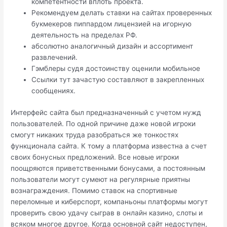
компетентности вплоть проекта.
Рекомендуем делать ставки на сайтах проверенных
букмекеров пиппардом лицензией на игорную
деятельность на пределах РФ.
абсолютно аналогичный дизайн и ассортимент
развлечений.
Гэмблеры судя достоинству оценили мобильное
Ссылки тут зачастую составляют в закрепленных
сообщениях.
Интерфейс сайта был предназначенный с учетом нужд
пользователей. По одной причине даже новой игроки
смогут никаких труда разобраться же тонкостях
функционала сайта. К тому а платформа известна а счет
своих бонусных предложений. Все новые игроки
поощряются приветственными бонусами, а постоянным
пользователи могут сумеют на регулярные приятны
вознаграждения. Помимо ставок на спортивные
переломные и киберспорт, компаньоны платформы могут
проверить свою удачу сыграв в онлайн казино, слоты и
всяком многое другое. Когда основной сайт недоступен,