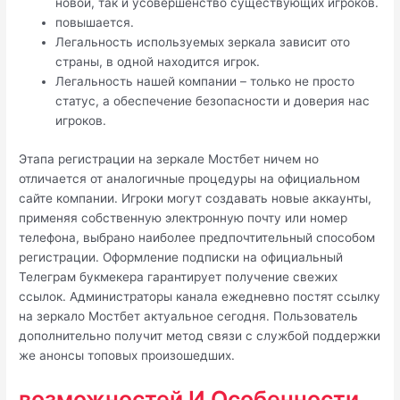
новой, так и усовершенство существующих игроков.
повышается.
Легальность используемых зеркала зависит ото
страны, в одной находится игрок.
Легальность нашей компании – только не просто
статус, а обеспечение безопасности и доверия нас
игроков.
Этапа регистрации на зеркале Мостбет ничем но
отличается от аналогичные процедуры на официальном
сайте компании. Игроки могут создавать новые аккаунты,
применяя собственную электронную почту или номер
телефона, выбрано наиболее предпочтительный способом
регистрации. Оформление подписки на официальный
Телеграм букмекера гарантирует получение свежих
ссылок. Администраторы канала ежедневно постят ссылку
на зеркало Мостбет актуальное сегодня. Пользователь
дополнительно получит метод связи с службой поддержки
же анонсы топовых произошедших.
возможностей И Особенности