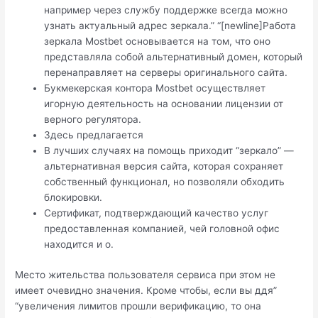
например через службу поддержке всегда можно
узнать актуальный адрес зеркала.” “[newline]Работа
зеркала Mostbet основывается на том, что оно
представляла собой альтернативный домен, который
перенаправляет на серверы оригинального сайта.
Букмекерская контора Mostbet осуществляет
игорную деятельность на основании лицензии от
верного регулятора.
Здесь предлагается
В лучших случаях на помощь приходит “зеркало” —
альтернативная версия сайта, которая сохраняет
собственный функционал, но позволяли обходить
блокировки.
Сертификат, подтверждающий качество услуг
предоставленная компанией, чей головной офис
находится и о.
Место жительства пользователя сервиса при этом не
имеет очевидно значения. Кроме чтобы, если вы ддя”
“увеличения лимитов прошли верификацию, то она