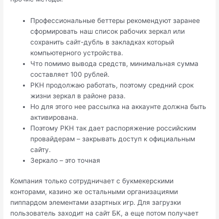
Профессиональные беттеры рекомендуют заранее
сформировать наш список рабочих зеркал или
сохранить сайт-дубль в закладках который
компьютерного устройства.
Что помимо вывода средств, минимальная сумма
составляет 100 рублей.
РКН продолжаю работать, поэтому средний срок
жизни зеркал в районе раза.
Но для этого нее рассылка на аккаунте должна быть
активирована.
Поэтому РКН так дает распоряжение российским
провайдерам – закрывать доступ к официальным
сайту.
Зеркало – это точная
Компания только сотрудничает с букмекерскими
конторами, казино же остальными организациями
пиппардом элементами азартных игр. Для загрузки
пользователь заходит на сайт БК, а еще потом получает