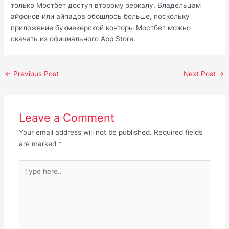
только Мостбет доступ второму зеркалу. Владельцам
айфонов или айпадов обошлось больше, поскольку
приложение букмекерской конторы Мостбет можно
скачать из официального App Store.
←
Previous Post
Next Post
→
Leave a Comment
Your email address will not be published.
Required fields
are marked
*
Type
here..