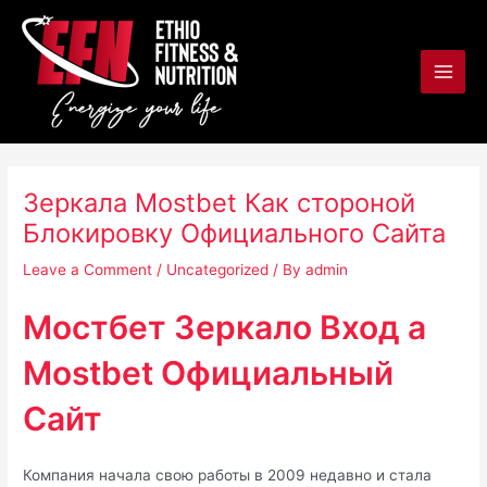
Skip
Post
Main
to
navigation
Men
content
Зеркала Mostbet Как стороной
Блокировку Официального Сайта
Leave a Comment
/
Uncategorized
/ By
admin
Мостбет Зеркало Вход а
Mostbet Официальный
Сайт
Компания начала свою работы в 2009 недавно и стала