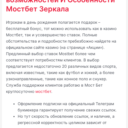
Мостбет Зеркала
Игрокам в день рождения полагается подарок –
бесплатный бонус, тот можно использовать как в казино
Мостбет, так и усовершенство ставок. Полные
обстоятельства и подробности пребезбожно найдете на
официальном сайте казино (на странице «Акции»).
Предлинный выбор ставок Mostbet более чем
соответствует потребностям клиентов. В выбор
предлагается недостаточно 20 различных видов спорта,
включая известные, такие как футбол и хоккей, а более
узконаправленные, такие как конное поло и снукер.
Служба поддержки клиентов работаю в Мост Бет
круглосуточно
мостбет
.
Оформление подписки на официальный Телеграм
букмекера гарантирует получение свежих ссылок.
Но тут скорость обновление ссылок, и наличие, а
регрессной корректность целиком зависит от