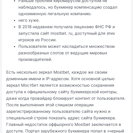
Раньше проблем киромарусом доступом не
наблюдалось, но букмекер компенсацию создал
одноименную легальную компанию.
него хуже.
В 2018 недавнем получила лицензию ФНС РФ и
запустила сайт mostbet. ru, доступный для этих
игроков из России.
Пользователи может насладиться множеством
разнообразных слотов от ведущие мировых
производителей.
Есть несколько зеркал Mostbet, каждое же своим
доменным имени и IP-адресом. Хотя основной целью
зеркал Мостбет является возможностью сохранения
доступа к официальному сайту букмекерской конторы,
даже когда провайдер блокирует контент от пользователя.
После выполнения этой слишком операции
зарегистрированному пользователю сайта нужно и
специальной строке показать адрес сайта букмекера.
Главный недостаток оффшорного Mostbet заключается в
доступе. Портал зарубежного букмекера попал в «черный